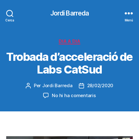
Jordi Barreda
Cerca
Menú
Categories
DIA A DIA
Trobada d’acceleració de
Labs CatSud
Per
Jordi Barreda
28/02/2020
Autor
Data
de
de
a
No hi ha comentaris
l'entrada
l'entrada
Trobada
d’acceleració
de
Labs
CatSud