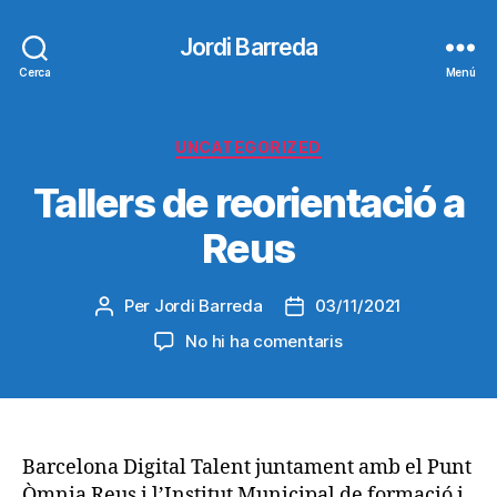
Jordi Barreda
Cerca
Menú
Categories
UNCATEGORIZED
Tallers de reorientació a
Reus
Per
Jordi Barreda
03/11/2021
Autor
Data
de
de
a
No hi ha comentaris
l'entrada
l'entrada
Tallers
de
reorientació
a
Reus
Barcelona Digital Talent juntament amb el Punt
Òmnia Reus i l’Institut Municipal de formació i